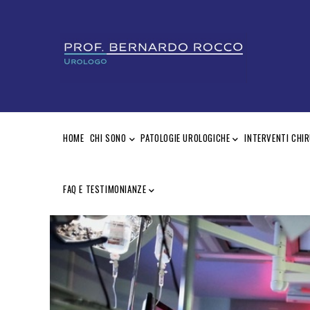
Salta
al
contenuto
principale
MAIN
NAVIGATION
HOME
CHI SONO
PATOLOGIE UROLOGICHE
INTERVENTI CHIR
FAQ E TESTIMONIANZE