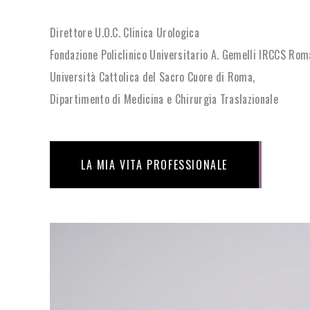
Direttore U.O.C. Clinica Urologica
Fondazione Policlinico Universitario A. Gemelli IRCCS Rom
Università Cattolica del Sacro Cuore di Roma,
Dipartimento di Medicina e Chirurgia Traslazionale
LA MIA VITA PROFESSIONALE