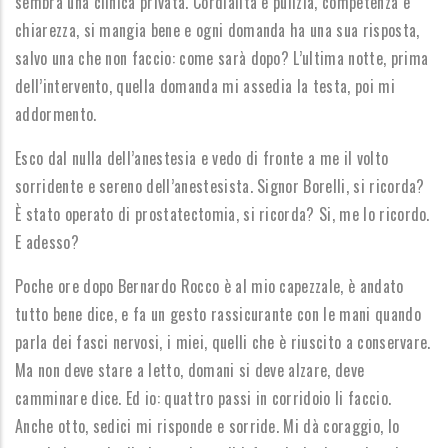
sembra una clinica privata. Cordialità e pulizia, competenza e
chiarezza, si mangia bene e ogni domanda ha una sua risposta,
salvo una che non faccio: come sarà dopo? L’ultima notte, prima
dell’intervento, quella domanda mi assedia la testa, poi mi
addormento.
Esco dal nulla dell’anestesia e vedo di fronte a me il volto
sorridente e sereno dell’anestesista. Signor Borelli, si ricorda?
È stato operato di prostatectomia, si ricorda? Si, me lo ricordo.
E adesso?
Poche ore dopo Bernardo Rocco è al mio capezzale, è andato
tutto bene dice, e fa un gesto rassicurante con le mani quando
parla dei fasci nervosi, i miei, quelli che è riuscito a conservare.
Ma non deve stare a letto, domani si deve alzare, deve
camminare dice. Ed io: quattro passi in corridoio li faccio.
Anche otto, sedici mi risponde e sorride. Mi dà coraggio, lo