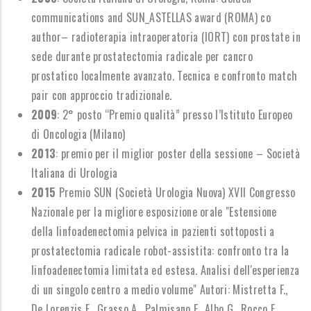
communications and SUN_ASTELLAS award (ROMA) co
author– radioterapia intraoperatoria (IORT) con prostate in
sede durante prostatectomia radicale per cancro
prostatico localmente avanzato. Tecnica e confronto match
pair con approccio tradizionale.
2009
: 2° posto “Premio qualità” presso l’Istituto Europeo
di Oncologia (Milano)
2013
: premio per il miglior poster della sessione – Società
Italiana di Urologia
2015
Premio
SUN (Società Urologia Nuova) XVII Congresso
Nazionale per la migliore esposizione orale "Estensione
della linfoadenectomia pelvica in pazienti sottoposti a
prostatectomia radicale robot-assistita: confronto tra la
linfoadenectomia limitata ed estesa. Analisi dell'esperienza
di un singolo centro a medio volume" Autori: Mistretta F.,
De Lorenzis E., Grasso A., Palmisano F., Albo G., Rocco F.,