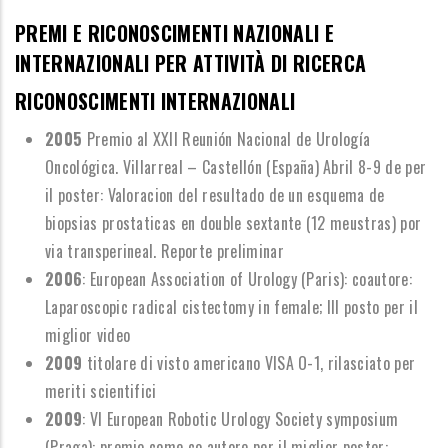
PREMI E RICONOSCIMENTI NAZIONALI E
INTERNAZIONALI PER ATTIVITÀ DI RICERCA
RICONOSCIMENTI INTERNAZIONALI
2005
Premio al XXII Reuni
ó
n Nacional de Urolog
í
a
Oncol
ó
gica. Villarreal
–
Castell
ó
n (Espa
ñ
a) Abril 8-9 de per
il poster: Valoracion del resultado de un esquema de
biopsias prostaticas en double sextante (12 meustras) por
via transperineal. Reporte preliminar
2006
: European Association of Urology (Paris): coautore:
Laparoscopic radical cistectomy in female; III posto per iI
miglior video
2009
titolare di visto americano VISA O-1, rilasciato per
meriti scientifici
2009
: VI European Robotic Urology Society symposium
(Praga): premio come co autore per il miglior poster: