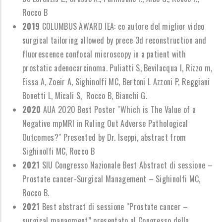
Rocco B
2019
COLUMBUS AWARD IEA: co autore del miglior video
surgical tailoring allowed by prece 3d reconstruction and
fluorescence confocal microscopy in a patient with
prostatic adenocarcinoma. Puliatti S, Bevilacqua l, Rizzo m,
Eissa A, Zoeir A, Sighinolfi MC, Bertoni L Azzoni P, Reggiani
Bonetti L, Micali S, Rocco B, Bianchi G.
2020
AUA 2020 Best Poster "Which is The Value of a
Negative mpMRI in Ruling Out Adverse Pathological
Outcomes?" Presented by Dr. Iseppi, abstract from
Sighinolfi MC, Rocco B
2021
SIU Congresso Nazionale Best Abstract di sessione –
Prostate cancer-Surgical Management – Sighinolfi MC,
Rocco B.
2021
Best abstract di sessione “Prostate cancer –
surgical managment” presentato al Congresso della