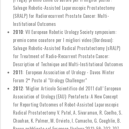
Salvage Robotic-Assisted Laparoscopic Prostatectomy
(SRALP) for Radiorecurrent Prostate Cancer: Multi-
Institutional Outcomes
2010
: VII European Robotic Urology Society symposium:
premio come coautore per I migliori video (Bordeaux):
Salvage Robotic-Assisted Radical Prostatectomy (sRALP)
for Treatment of Radio-Recurrent Prostate Cancer:
Description of Technique and Multi-Institutional Outcomes
2011
: European Association of Urology - Davos Winter
Forum 2
°
Posto al
“
Urology Challenger
”
2012
:
’
Miglior Articolo Scientifico del 2011 dall
’
European
Association of Urology (EAU): Pentafecta: A New Concept
for Reporting Outcomes of Robot-Assisted Laparoscopic
Radical Prostatectomy V. Patel, A. Sivaraman, R. Coelho, S.
Chauhan, K. Palmer, M. Orvieto, I. Camacho, G. Coughlin, B.
Rocco pubblicato sul European Urology 2011; 59: 702-707