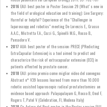
2016
EAU: best poster in Poster Session 29 (What
’
s new in
the field of urological education and training): Live Surgery:
Harmful or helpful? Experience of the
“
Challenger in
laparoscopy and robotics
”
meeting De Lorenzis E., Grasso
A.A.C., Mistretta F.A., Cozzi G., Spinelli M.G., Rocco B.,
Pansadoro V.
2017
AUA: best poster of the session: PRECE (PRedicting
ExtraCapsular Extension) is a tool aimed to predict and
characterize the risk of extracapsular extension (ECE) in
patients affected by prostate cancer.
2018
EAU: primo premio come miglior video del convegno:
Abstract n
°
V39 lessons learned from more than 10.000
robotic assisted laparoscopic radical prostatectomies: an
evidence based approach: Palayapalayam G, Rocco B, Onol F,
Rogers T, Patel V (Celebration, Fl, Modena Italy)
2019
Co-Autore del Best poster in the Poster session EAU