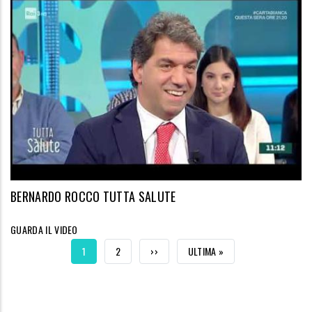
BERNARDO ROCCO TUTTA SALUTE
GUARDA IL VIDEO
CURRENT
1
PAGE
2
NEXT
››
LAST
ULTIMA »
PAGE
PAGE
PAGE