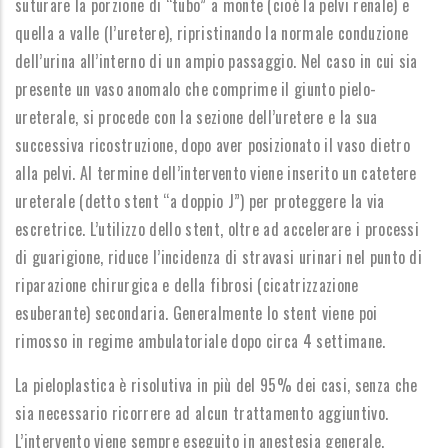
suturare la porzione di “tubo” a monte (cioè la pelvi renale) e
quella a valle (l’uretere), ripristinando la normale conduzione
dell’urina all’interno di un ampio passaggio. Nel caso in cui sia
presente un vaso anomalo che comprime il giunto pielo-
ureterale, si procede con la sezione dell’uretere e la sua
successiva ricostruzione, dopo aver posizionato il vaso dietro
alla pelvi. Al termine dell’intervento viene inserito un catetere
ureterale (detto stent “a doppio J”) per proteggere la via
escretrice. L’utilizzo dello stent, oltre ad accelerare i processi
di guarigione, riduce l’incidenza di stravasi urinari nel punto di
riparazione chirurgica e della fibrosi (cicatrizzazione
esuberante) secondaria. Generalmente lo stent viene poi
rimosso in regime ambulatoriale dopo circa 4 settimane.
La pieloplastica è risolutiva in più del 95% dei casi, senza che
sia necessario ricorrere ad alcun trattamento aggiuntivo.
L’intervento viene sempre eseguito in anestesia generale.