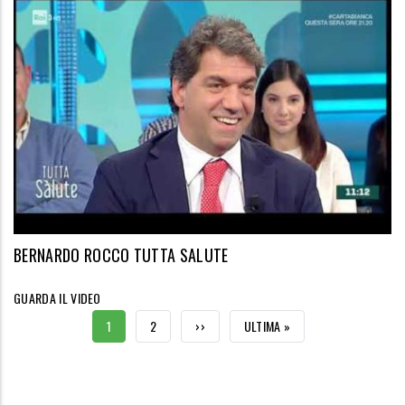
BERNARDO ROCCO TUTTA SALUTE
GUARDA IL VIDEO
CURRENT
1
PAGE
2
NEXT
››
LAST
ULTIMA »
PAGE
PAGE
PAGE