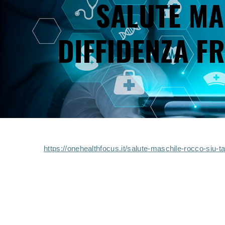
SALUTE MA
DI
P
DIFFIDENZA F
https://onehealthfocus.it/salute-maschile-rocco-siu-t