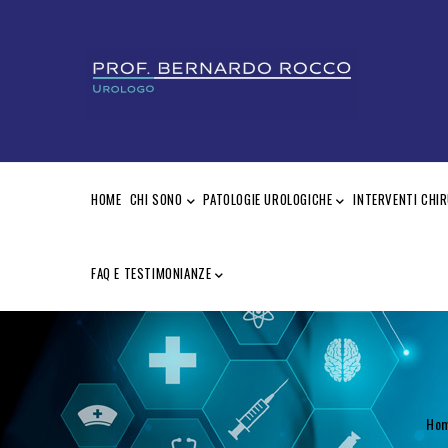
Salta
al
contenuto
principale
MAIN
NAVIGATION
HOME
CHI SONO
PATOLOGIE UROLOGICHE
INTERVENTI CHIR
FAQ E TESTIMONIANZE
B
Ho