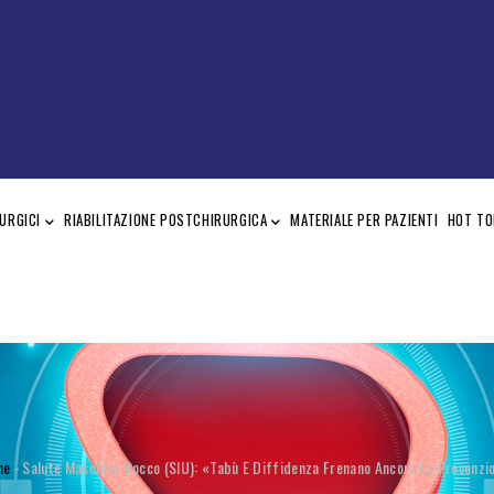
URGICI
RIABILITAZIONE POSTCHIRURGICA
MATERIALE PER PAZIENTI
HOT TO
RICIOLE
me
-
Salute Maschile, Rocco (SIU): «Tabù E Diffidenza Frenano Ancora La Prevenzi