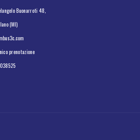
langelo Buonarroti 48,
lano (MI)
umbus3c.com
nico prenotazione
3038525