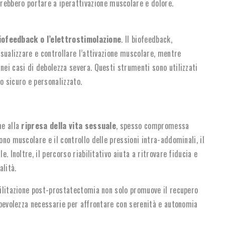
trebbero portare a iperattivazione muscolare e dolore.
iofeedback o l’elettrostimolazione
. Il biofeedback,
isualizzare e controllare l’attivazione muscolare, mentre
nei casi di debolezza severa. Questi strumenti sono utilizzati
 sicuro e personalizzato.
he alla
ripresa della vita sessuale
, spesso compromessa
ono muscolare e il controllo delle pressioni intra-addominali, il
e. Inoltre, il percorso riabilitativo aiuta a ritrovare fiducia e
alità.
abilitazione post-prostatectomia non solo promuove il recupero
sapevolezza necessarie per affrontare con serenità e autonomia