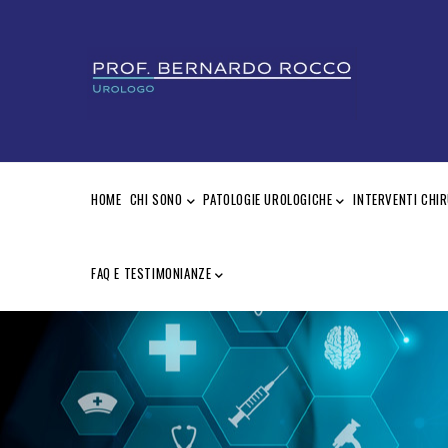
Salta
al
contenuto
principale
MAIN
NAVIGATION
HOME
CHI SONO
PATOLOGIE UROLOGICHE
INTERVENTI CHIR
FAQ E TESTIMONIANZE