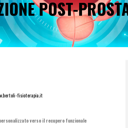
AZIONE POST-PROST
DI
PANE
.bertoli-fisioterapia.it
personalizzato verso il recupero funzionale