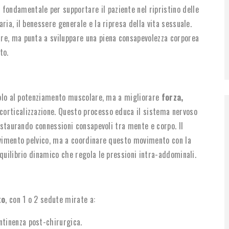
fondamentale per supportare il paziente nel ripristino delle
ria, il benessere generale e la ripresa della vita sessuale.
re, ma punta a sviluppare una piena consapevolezza corporea
to.
 solo al potenziamento muscolare, ma a migliorare
forza,
 corticalizzazione. Questo processo educa il sistema nervoso
instaurando connessioni consapevoli tra mente e corpo. Il
avimento pelvico, ma a coordinare questo movimento con la
quilibrio dinamico che regola le pressioni intra-addominali.
to
, con 1 o 2 sedute mirate a:
ontinenza post-chirurgica.