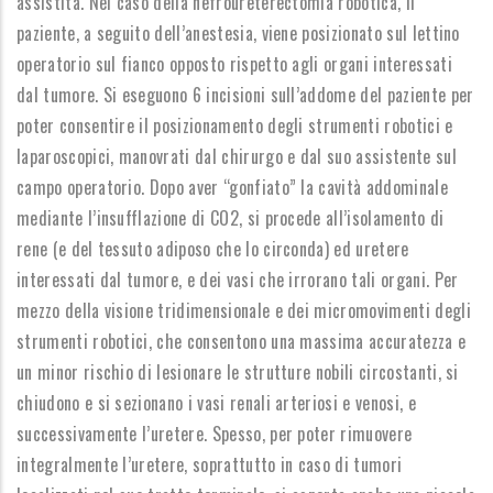
assistita. Nel caso della nefroureterectomia robotica, il
paziente, a seguito dell’anestesia, viene posizionato sul lettino
operatorio sul fianco opposto rispetto agli organi interessati
dal tumore. Si eseguono 6 incisioni sull’addome del paziente per
poter consentire il posizionamento degli strumenti robotici e
laparoscopici, manovrati dal chirurgo e dal suo assistente sul
campo operatorio. Dopo aver “gonfiato” la cavità addominale
mediante l’insufflazione di CO2, si procede all’isolamento di
rene (e del tessuto adiposo che lo circonda) ed uretere
interessati dal tumore, e dei vasi che irrorano tali organi. Per
mezzo della visione tridimensionale e dei micromovimenti degli
strumenti robotici, che consentono una massima accuratezza e
un minor rischio di lesionare le strutture nobili circostanti, si
chiudono e si sezionano i vasi renali arteriosi e venosi, e
successivamente l’uretere. Spesso, per poter rimuovere
integralmente l’uretere, soprattutto in caso di tumori