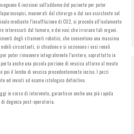
eseguono 6 incisioni sull’addome del paziente per poter
 laparoscopici, manovrati dal chirurgo e dal suo assistente sul
nale mediante l’insufflazione di CO2, si procede all’isolamento
e interessati dal tumore, e dei vasi che irrorano tali organi.
vimenti degli strumenti robotici, che consentono una massima
nobili circostanti, si chiudono e si sezionano i vasi renali
 per poter rimuovere integralmente l’uretere, soprattutto in
asporta anche una piccola porzione di vescica attorno al meato
do poi il lembo di vescica precedentemente inciso. I pezzi
te ed inviati ad esame istologico definitivo.
aggi in corso di intervento, garantisce anche una più rapida
 di degenza post-operatoria.