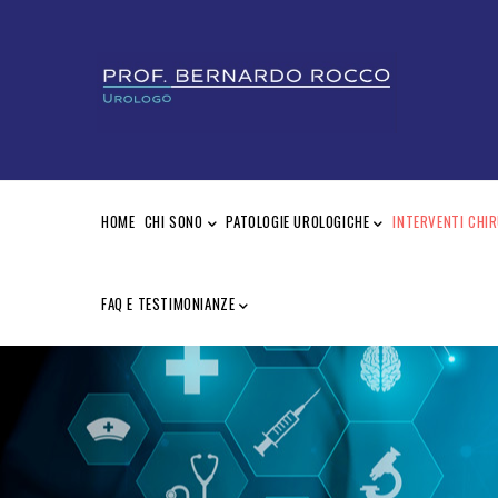
Salta
al
contenuto
principale
MAIN
NAVIGATION
HOME
CHI SONO
PATOLOGIE UROLOGICHE
INTERVENTI CHIR
FAQ E TESTIMONIANZE