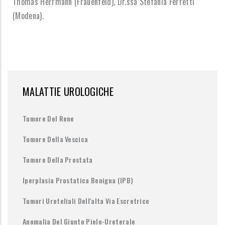
Thomas Herrmann (Frauenfeld), Dr.ssa Stefania Ferretti
(Modena).
MALATTIE UROLOGICHE
Tumore Del Rene
Tumore Della Vescica
Tumore Della Prostata
Iperplasia Prostatica Benigna (IPB)
Tumori Uroteliali Dell'alta Via Escretrice
Anomalia Del Giunto Pielo-Ureterale