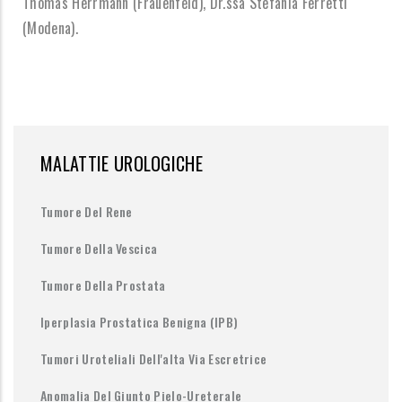
Thomas Herrmann (Frauenfeld), Dr.ssa Stefania Ferretti
(Modena).
MALATTIE UROLOGICHE
Tumore Del Rene
Tumore Della Vescica
Tumore Della Prostata
Iperplasia Prostatica Benigna (IPB)
Tumori Uroteliali Dell'alta Via Escretrice
Anomalia Del Giunto Pielo-Ureterale