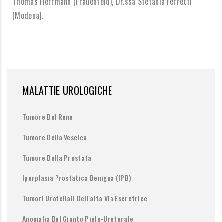
Thomas Herrmann (Frauenfeld), Dr.ssa Stefania Ferretti
(Modena).
MALATTIE UROLOGICHE
Tumore Del Rene
Tumore Della Vescica
Tumore Della Prostata
Iperplasia Prostatica Benigna (IPB)
Tumori Uroteliali Dell'alta Via Escretrice
Anomalia Del Giunto Pielo-Ureterale