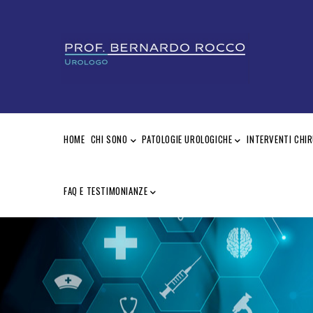
Skip
to
main
content
MAIN
NAVIGATION
HOME
CHI SONO
PATOLOGIE UROLOGICHE
INTERVENTI CHIR
FAQ E TESTIMONIANZE