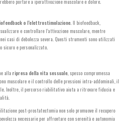
trebbero portare a iperattivazione muscolare e dolore.
iofeedback o l’elettrostimolazione
. Il biofeedback,
isualizzare e controllare l’attivazione muscolare, mentre
nei casi di debolezza severa. Questi strumenti sono utilizzati
 sicuro e personalizzato.
he alla
ripresa della vita sessuale
, spesso compromessa
ono muscolare e il controllo delle pressioni intra-addominali, il
e. Inoltre, il percorso riabilitativo aiuta a ritrovare fiducia e
alità.
abilitazione post-prostatectomia non solo promuove il recupero
sapevolezza necessarie per affrontare con serenità e autonomia