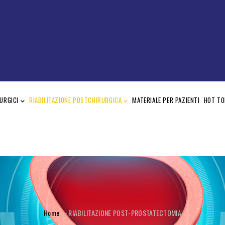
URGICI
RIABILITAZIONE POSTCHIRURGICA
MATERIALE PER PAZIENTI
HOT TO
BREADCRUMB
Home
-
-
RIABILITAZIONE POST-PROSTATECTOMIA