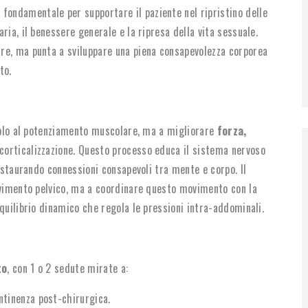
fondamentale per supportare il paziente nel ripristino delle
ria, il benessere generale e la ripresa della vita sessuale.
re, ma punta a sviluppare una piena consapevolezza corporea
to.
 solo al potenziamento muscolare, ma a migliorare
forza,
 corticalizzazione. Questo processo educa il sistema nervoso
instaurando connessioni consapevoli tra mente e corpo. Il
avimento pelvico, ma a coordinare questo movimento con la
quilibrio dinamico che regola le pressioni intra-addominali.
to
, con 1 o 2 sedute mirate a:
ontinenza post-chirurgica.