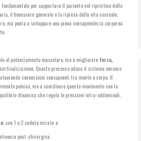
fondamentale per supportare il paziente nel ripristino delle
ria, il benessere generale e la ripresa della vita sessuale.
re, ma punta a sviluppare una piena consapevolezza corporea
to.
 solo al potenziamento muscolare, ma a migliorare
forza,
 corticalizzazione. Questo processo educa il sistema nervoso
instaurando connessioni consapevoli tra mente e corpo. Il
avimento pelvico, ma a coordinare questo movimento con la
quilibrio dinamico che regola le pressioni intra-addominali.
to
, con 1 o 2 sedute mirate a:
ontinenza post-chirurgica.