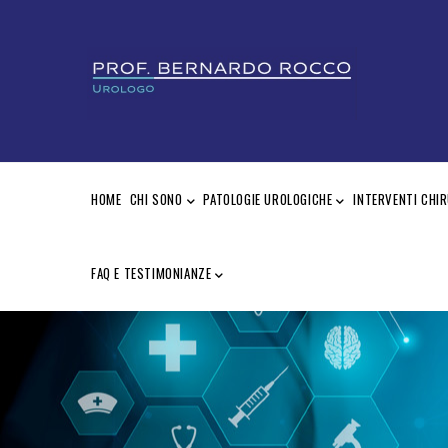
Skip
to
main
content
MAIN
NAVIGATION
HOME
CHI SONO
PATOLOGIE UROLOGICHE
INTERVENTI CHIR
FAQ E TESTIMONIANZE