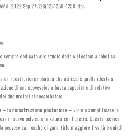
AMA. 2022 Sep 27;328(12):1258-1259. doi:
ca
no sempre dedicato allo studio della cistectomia robotica
ne.
a di ricostruzione robotica che utilizzo è quella ideata a
zazione di una neovescica a bassa capacità e di relativa
ei due ureteri al neoserbatoio.
a – la
ricostruzione posteriore
– volto a semplificare la
cesa in scavo pelvico e la sutura con l’uretra. Questa tecnica
la neovescica, nonché di garantirle maggiore fissità e quindi