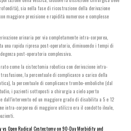
rofondità), sia nella fase di ricostruzione della derivazione
e con maggiore precisione e rapidità numerose e complesse
derivazione urinaria per via completamente intra-corporea,
ta una rapida ripresa post-operatoria, diminuendo i tempi di
la degenza post-operatoria complessiva.
trato come la cistectomia robotica con derivazione intra-
 trasfusione, la percentuale di complicanze a carico della
otica), la percentuale di complicanze trombo-emboliche (dal
udio, i pazienti sottoposti a chirurgia a cielo aperto
e dall’intervento ed un maggiore grado di disabilita a 5 e 12
ne intra-corporea di maggiore utilizzo era il condotto ileale,
pazienti.
y vs Open Radical Cystectomy on 90-Day Morbidity and