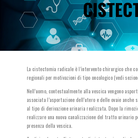
CISTEC
La cistectomia radicale è l’intervento chirurgico che co
regionali per motivazioni di tipo oncologico (vedi sezion
Nell’uomo, contestualmente alla vescica vengono asportat
associata l’asportazione dell’utero e delle ovaie anche
al tipo di derivazione urinaria realizzata. Dopo la rimozi
realizzare una nuova canalizzazione del tratto urinario 
presenza della vescica.