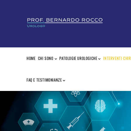
Salta
al
contenuto
principale
MAIN
NAVIGATION
HOME
CHI SONO
PATOLOGIE UROLOGICHE
INTERVENTI CHIR
FAQ E TESTIMONIANZE