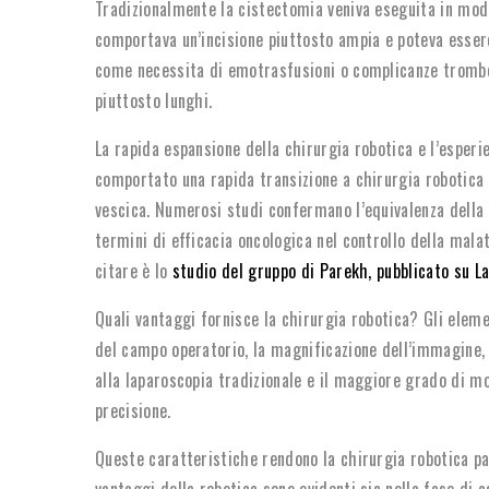
Tradizionalmente la cistectomia veniva eseguita in modal
comportava un’incisione piuttosto ampia e poteva esser
come necessita di emotrasfusioni o complicanze tromb
piuttosto lunghi.
La rapida espansione della chirurgia robotica e l’esper
comportato una rapida transizione a chirurgia robotica 
vescica. Numerosi studi confermano l’equivalenza della c
termini di efficacia oncologica nel controllo della malat
citare è lo
studio del gruppo di Parekh, pubblicato su L
Quali vantaggi fornisce la chirurgia robotica? Gli eleme
del campo operatorio, la magnificazione dell’immagine, 
alla laparoscopia tradizionale e il maggiore grado di 
precisione.
Queste caratteristiche rendono la chirurgia robotica par
vantaggi della robotica sono evidenti sia nella fase di 