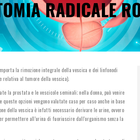
TOMIA RADICALE R
DI
PANE
mporta la rimozione integrale della vescica e dei linfonodi
e relativa al tumore della vescica).
e la prostata e le vescicole seminali; nella donna, può venire
 se queste opzioni vengono valutate caso per caso anche in base
one della vescica è infatti necessario derivare le urine, ovvero
per permettere all’urina di fuoriuscire dall’organismo senza la