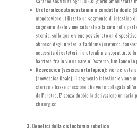
saranno sostituiti ogni 30-35 giorni ambulatorial
Ureteroileocutaneostomia o condotto ileale (B
mondo; viene utilizzato un segmento di intestino di 
segmento ileale viene suturato alla cute nella parte
stomia, sulla quale viene posizionato un dispositivo 
abbocco degli ureteri all’addome (ureterocutaneost
necessita di cateterini ureterali ma soprattutto l
barriera fra le vie urinare e l’esterno, limitando le p
Neovescica (vescica ortotopica):
viene creata u
(neovescica ileale). Il segmento intestinale viene
sferica a bassa pressione che viene collegata all’ure
dall’uretra. E’ senza dubbio la derivazione urinaria
chirurgico.
3. Benefici della cistectomia robotica