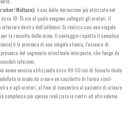
mente.
ricker/Wallace):
è una delle derivazioni più utilizzate nel
circa 10-15 cm al quale vengono collegati gli ureteri. Il
 inferiore destra dell’addome. Si realizza cosi una singola
per la raccolta delle urine. Il vantaggio rispetto il semplice
omia) è la presenza di una singola stomia, l’assenza di
a presenza del segmento intestinale interposto, che funge da
ossibili infezioni.
na nuova vescica utilizzando circa 40-50 cm di tessuto ileale
 modellato in modo da creare un sacchetto di forma simil-
tra e agli ureteri, al fine di consentire al paziente di urinare
 più complessa più spesso realizzata in centri ad alto volume