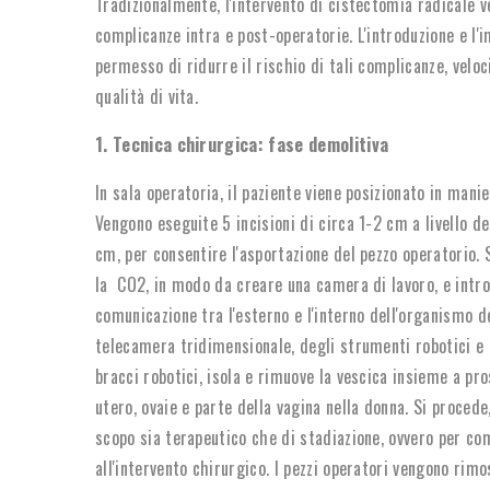
Tradizionalmente, l'intervento di cistectomia radicale 
complicanze intra e post-operatorie. L'introduzione e l
permesso di ridurre il rischio di tali complicanze, veloc
qualità di vita.
1. Tecnica chirurgica: fase demolitiva
In sala operatoria, il paziente viene posizionato in mani
Vengono eseguite 5 incisioni di circa 1-2 cm a livello d
cm, per consentire l'asportazione del pezzo operatorio. 
la CO2, in modo da creare una camera di lavoro, e intro
comunicazione tra l'esterno e l'interno dell'organismo d
telecamera tridimensionale, degli strumenti robotici e l
bracci robotici, isola e rimuove la vescica insieme a pr
utero, ovaie e parte della vagina nella donna. Si procede,
scopo sia terapeutico che di stadiazione, ovvero per co
all'intervento chirurgico. I pezzi operatori vengono rimo