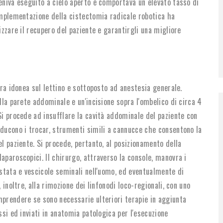
veniva eseguito a cielo aperto e comportava un elevato tasso di
'implementazione della cistectomia radicale robotica ha
izzare il recupero del paziente e garantirgli una migliore
era idonea sul lettino e sottoposto ad anestesia generale.
ella parete addominale e un'incisione sopra l'ombelico di circa 4
Si procede ad insufflare la cavità addominale del paziente con
ducono i trocar, strumenti simili a cannucce che consentono la
el paziente. Si procede, pertanto, al posizionamento della
aparoscopici. Il chirurgo, attraverso la console, manovra i
ostata e vescicole seminali nell'uomo, ed eventualmente di
 inoltre, alla rimozione dei linfonodi loco-regionali, con uno
mprendere se sono necessarie ulteriori terapie in aggiunta
ssi ed inviati in anatomia patologica per l'esecuzione