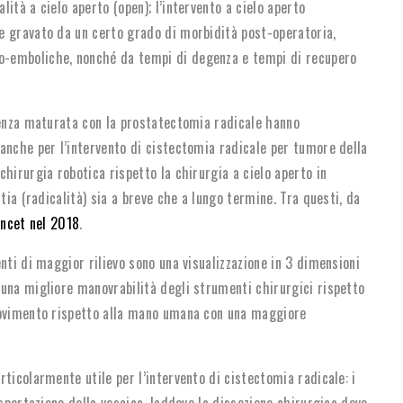
ità a cielo aperto (open); l’intervento a cielo aperto
e gravato da un certo grado di morbidità post-operatoria,
o-emboliche, nonché da tempi di degenza e tempi di recupero
ienza maturata con la prostatectomia radicale hanno
anche per l’intervento di cistectomia radicale per tumore della
hirurgia robotica rispetto la chirurgia a cielo aperto in
tia (radicalità) sia a breve che a lungo termine. Tra questi, da
ancet nel 2018
.
nti di maggior rilievo sono una visualizzazione in 3 dimensioni
una migliore manovrabilità degli strumenti chirurgici rispetto
movimento rispetto alla mano umana con una maggiore
ticolarmente utile per l’intervento di cistectomia radicale: i
asportazione della vescica, laddove la dissezione chirurgica deve