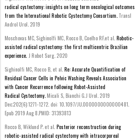
radical cystectomy: insights on long term oncological outcomes
from the International Robotic Cystectomy Consortium.
Transl
Androl Urol. 2019
Moschovas MC, Sighinolfi MC, Rocco B, Coelho RF.et al.
Robotic-
assisted radical cystectomy: the first multicentric Brazilian
experience.
J Robot Surg. 2020
Sighinolfi MC, Rocco B, et al.
Re: Accurate Quantification of
Residual Cancer Cells in Pelvic Washing Reveals Association
with Cancer Recurrence following Robot-Assisted
Radical Cystectomy.
Micali S, Bianchi G.J Urol. 2019
Dec;202(6):1271-1272. doi: 10.1097/JU.0000000000000481.
Epub 2019 Aug 8.PMID: 31393813
Rocco B, Wiklund P. et al.
Posterior reconstruction during
robotic-assisted radical cystectomy with intracorporeal