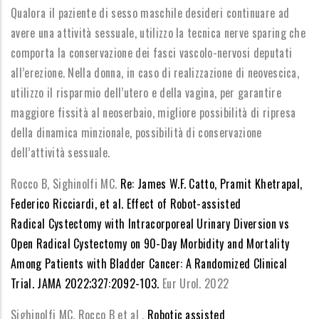
Qualora il paziente di sesso maschile desideri continuare ad
avere una attività sessuale, utilizzo la tecnica nerve sparing che
comporta la conservazione dei fasci vascolo-nervosi deputati
all’erezione. Nella donna, in caso di realizzazione di neovescica,
utilizzo il risparmio dell’utero e della vagina, per garantire
maggiore fissità al neoserbaio, migliore possibilità di ripresa
della dinamica minzionale, possibilità di conservazione
dell’attività sessuale.
Rocco B, Sighinolfi MC.
Re: James W.F. Catto, Pramit Khetrapal,
Federico Ricciardi, et al. Effect of Robot-assisted
Radical Cystectomy with Intracorporeal Urinary Diversion vs
Open Radical Cystectomy on 90-Day Morbidity and Mortality
Among Patients with Bladder Cancer: A Randomized Clinical
Trial. JAMA 2022;327:2092-103.
Eur Urol. 2022
Sighinolfi MC, Rocco B et al .
Robotic assisted