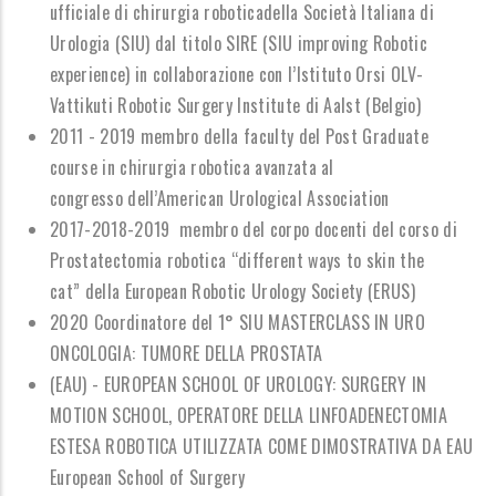
ufficiale di chirurgia roboticadella Societ
à
Italiana di
Urologia (SIU) dal titolo SIRE
(SIU improving Robotic
experience) in collaborazione con l
’
Istituto Orsi OLV-
Vattikuti Robotic Surgery Institute di Aalst (Belgio)
2011 - 2019 membro della faculty del Post Graduate
course in chirurgia robotica avanzata al
congresso dell
’
American Urological Association
2017-2018-2019 membro del corpo docenti del corso di
Prostatectomia robotica
“
different ways to skin the
cat
”
della European Robotic Urology Society (ERUS)
2020 Coordinatore del 1
°
SIU MASTERCLASS IN URO
ONCOLOGIA: TUMORE DELLA PROSTATA
(EAU) - EUROPEAN SCHOOL OF UROLOGY: SURGERY IN
MOTION SCHOOL, OPERATORE DELLA LINFOADENECTOMIA
ESTESA ROBOTICA UTILIZZATA COME DIMOSTRATIVA DA EAU
European School of Surgery