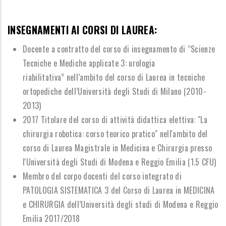
INSEGNAMENTI AI CORSI DI LAUREA:
Docente a contratto del corso di insegnamento di
“
Scienze
Tecniche e Mediche applicate 3: urologia
riabilitativa
”
nell
’
ambito del corso di Laurea in tecniche
ortopediche dell
’
Universit
à
degli Studi di Milano (2010-
2013)
2017 Titolare del corso di attivit
à
didattica elettiva: "La
chirurgia robotica: corso teorico pratico"
nell'ambito del
corso di Laurea Magistrale in Medicina e Chirurgia presso
l'Universit
à
degli Studi
di Modena e Reggio Emilia (1.5 CFU)
Membro del corpo docenti del corso integrato di
PATOLOGIA SISTEMATICA 3 del Corso di Laurea in
MEDICINA
e CHIRURGIA dell
’
Universit
à
degli studi di Modena e Reggio
Emilia 2017/2018