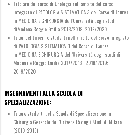
Titolare del corso di Urologia nell
’
ambito del corso
integrato di PATOLOGIA SISTEMATICA 3
del Corso di Laurea
in MEDICINA e CHIRURGIA dell
’
Universit
à
degli studi
di
Modena Reggio Emilia 2018/2019; 2019/2020
Tutor del tirocinio studenti nell
’
ambito del corso integrato
di PATOLOGIA SISTEMATICA 3 del Corso di Laurea
in
MEDICINA E CHIRURGIA dell
’
Universit
à
degli studi di
Modena e Reggio Emilia 2017/2018 ;
2018/2019;
2019/2020
INSEGNAMENTI ALLA SCUOLA DI
SPECIALIZZAZIONE:
Tutore studenti della Scuola di Specializzazione in
Chirurgia Generale
dell
’
Universit
à
degli Studi di Milano
(2010-2015)