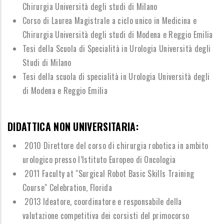
Chirurgia Universit
à
degli studi di Milano
Corso di Laurea Magistrale a ciclo unico in Medicina e
Chirurgia Universit
à
degli studi di
Modena e Reggio Emilia
Tesi della Scuola di Specialit
à
in Urologia Universit
à
degli
Studi di Milano
Tesi della scuola di specialit
à
in Urologia Universit
à
degli
di Modena e Reggio Emilia
DIDATTICA NON UNIVERSITARIA:
2010 Direttore del corso di chirurgia robotica in ambito
urologico presso l
’
Istituto Europeo di Oncologia
2011 Faculty at "Surgical Robot Basic Skills Training
Course" Celebration, Florida
2013 Ideatore, coordinatore e responsabile della
valutazione competitiva dei corsisti del primocorso