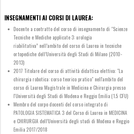
INSEGNAMENTI AI CORSI DI LAUREA:
Docente a contratto del corso di insegnamento di
“
Scienze
Tecniche e Mediche applicate 3: urologia
riabilitativa
”
nell
’
ambito del corso di Laurea in tecniche
ortopediche dell
’
Universit
à
degli Studi di Milano (2010-
2013)
2017 Titolare del corso di attivit
à
didattica elettiva: "La
chirurgia robotica: corso teorico pratico"
nell'ambito del
corso di Laurea Magistrale in Medicina e Chirurgia presso
l'Universit
à
degli Studi
di Modena e Reggio Emilia (1.5 CFU)
Membro del corpo docenti del corso integrato di
PATOLOGIA SISTEMATICA 3 del Corso di Laurea in
MEDICINA
e CHIRURGIA dell
’
Universit
à
degli studi di Modena e Reggio
Emilia 2017/2018