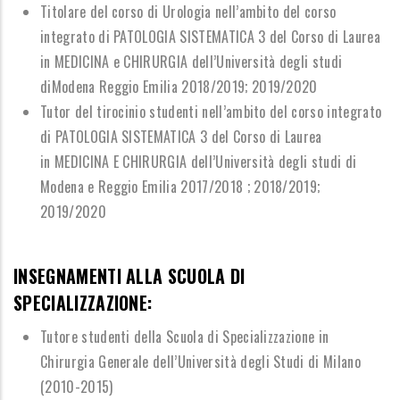
Titolare del corso di Urologia nell
’
ambito del corso
integrato di PATOLOGIA SISTEMATICA 3
del Corso di Laurea
in MEDICINA e CHIRURGIA dell
’
Universit
à
degli studi
di
Modena Reggio Emilia 2018/2019; 2019/2020
Tutor del tirocinio studenti nell
’
ambito del corso integrato
di PATOLOGIA SISTEMATICA 3 del Corso di Laurea
in
MEDICINA E CHIRURGIA dell
’
Universit
à
degli studi di
Modena e Reggio Emilia 2017/2018 ;
2018/2019;
2019/2020
INSEGNAMENTI ALLA SCUOLA DI
SPECIALIZZAZIONE:
Tutore studenti della Scuola di Specializzazione in
Chirurgia Generale
dell
’
Universit
à
degli Studi di Milano
(2010-2015)