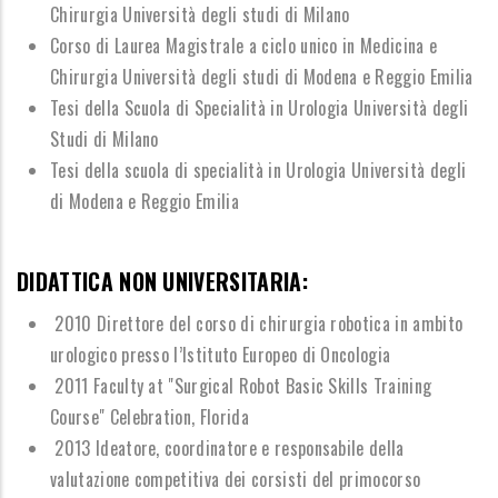
Chirurgia Universit
à
degli studi di Milano
Corso di Laurea Magistrale a ciclo unico in Medicina e
Chirurgia Universit
à
degli studi di
Modena e Reggio Emilia
Tesi della Scuola di Specialit
à
in Urologia Universit
à
degli
Studi di Milano
Tesi della scuola di specialit
à
in Urologia Universit
à
degli
di Modena e Reggio Emilia
DIDATTICA NON UNIVERSITARIA:
2010 Direttore del corso di chirurgia robotica in ambito
urologico presso l
’
Istituto Europeo di Oncologia
2011 Faculty at "Surgical Robot Basic Skills Training
Course" Celebration, Florida
2013 Ideatore, coordinatore e responsabile della
valutazione competitiva dei corsisti del primocorso