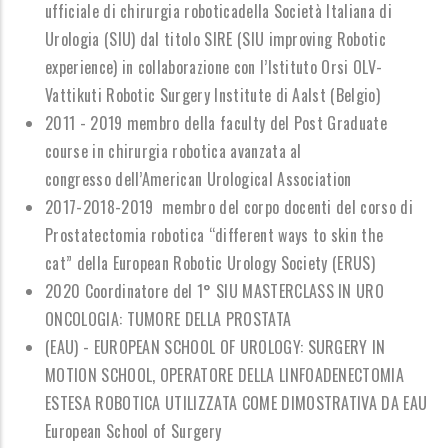
ufficiale di chirurgia roboticadella Societ
à
Italiana di
Urologia (SIU) dal titolo SIRE
(SIU improving Robotic
experience) in collaborazione con l
’
Istituto Orsi OLV-
Vattikuti Robotic Surgery Institute di Aalst (Belgio)
2011 - 2019 membro della faculty del Post Graduate
course in chirurgia robotica avanzata al
congresso dell
’
American Urological Association
2017-2018-2019 membro del corpo docenti del corso di
Prostatectomia robotica
“
different ways to skin the
cat
”
della European Robotic Urology Society (ERUS)
2020 Coordinatore del 1
°
SIU MASTERCLASS IN URO
ONCOLOGIA: TUMORE DELLA PROSTATA
(EAU) - EUROPEAN SCHOOL OF UROLOGY: SURGERY IN
MOTION SCHOOL, OPERATORE DELLA LINFOADENECTOMIA
ESTESA ROBOTICA UTILIZZATA COME DIMOSTRATIVA DA EAU
European School of Surgery