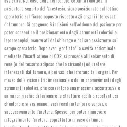
assistita. Nel caso della nefroureterectomia robotica, il
paziente, a seguito dell’anestesia, viene posizionato sul lettino
operatorio sul fianco opposto rispetto agli organi interessati
dal tumore. Si eseguono 6 incisioni sull’addome del paziente per
poter consentire il posizionamento degli strumenti robotici e
laparoscopici, manovrati dal chirurgo e dal suo assistente sul
campo operatorio. Dopo aver “gonfiato” la cavità addominale
mediante l’insufflazione di CO2, si procede all’isolamento di
rene (e del tessuto adiposo che lo circonda) ed uretere
interessati dal tumore, e dei vasi che irrorano tali organi. Per
mezzo della visione tridimensionale e dei micromovimenti degli
strumenti robotici, che consentono una massima accuratezza e
un minor rischio di lesionare le strutture nobili circostanti, si
chiudono e si sezionano i vasi renali arteriosi e venosi, e
successivamente l’uretere. Spesso, per poter rimuovere
integralmente l’uretere, soprattutto in caso di tumori