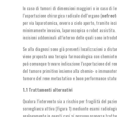
In caso di tumori di dimensioni maggiori o in caso di les
l’asportazione chirurgica radicale dell’organo (
nefrect
per via laparotomica, ovvero a cielo aperto, tramite inci
minimamente invasiva, laparoscopica o robot assistita. 
incisioni addominali all’interno delle quali sono introdo
Se alla diagnosi sono già presenti localizzazioni a dist
viene proposta una terapia farmacologica con chemioter
può comunque trovare indicazione l’asportazione del ren
del tumore primitivo insieme alla chemio- o immunoterap
tumore del rene metastatico e buon performance statu
1.1 Trattamenti alternativi
Qualora l’intervento sia a rischio per fragilità del pazie
sorveglianza attiva (Figura 1) mediante esami radiologic
analogamente in questi casi si possono proporre trattam