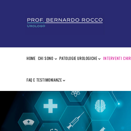
Salta
al
contenuto
principale
MAIN
NAVIGATION
HOME
CHI SONO
PATOLOGIE UROLOGICHE
INTERVENTI CHIR
FAQ E TESTIMONIANZE