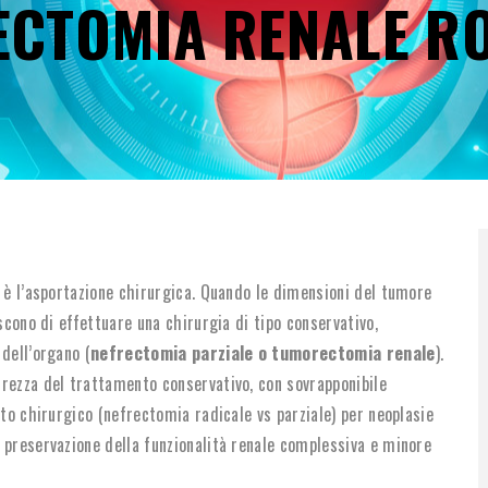
CTOMIA RENALE R
DI
PANE
o è l’asportazione chirurgica. Quando le dimensioni del tumore
scono di effettuare una chirurgia di tipo conservativo,
dell’organo (
nefrectomia parziale o tumorectomia renale
).
urezza del trattamento conservativo, con sovrapponibile
nto chirurgico (nefrectomia radicale vs parziale) per neoplasie
 preservazione della funzionalità renale complessiva e minore