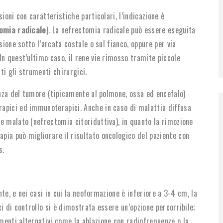
ioni con caratteristiche particolari, l’indicazione è
omia radicale
). La nefrectomia radicale può essere eseguita
sione sotto l’arcata costale o sul fianco, oppure per via
In quest’ultimo caso, il rene vie rimosso tramite piccole
tti gli strumenti chirurgici.
anza del tumore (tipicamente al polmone, ossa ed encefalo)
apici ed immunoterapici. Anche in caso di malattia diffusa
e malato (nefrectomia citoriduttiva), in quanto la rimozione
ia può migliorare il risultato oncologico del paziente con
s.
nte, e nei casi in cui la neoformazione è inferiore a 3-4 cm, la
i di controllo si è dimostrata essere un’opzione percorribile;
enti alternativi come la ablazione con radiofrequenze o la