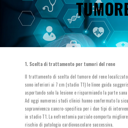
TUMORE
1. Scelta di trattamento per tumori del rene
Il trattamento di scelta del tumore del rene localizzat
sono inferiori ai 7 cm (stadio T1) le linee guida suggeri
asportando solo la lesione e risparmiando la parte sana 
Ad oggi numerosi studi clinici hanno confermato la sic
sopravvivenza cancro-specifica per i due tipi di interve
in stadio T1. La nefrectomia parziale comporta migliore
rischio di patologia cardiovascolare successiva.