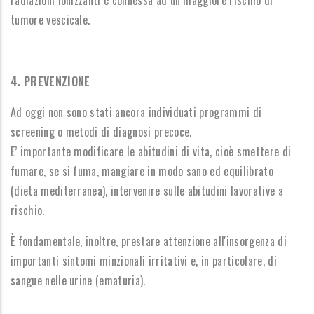
radiazioni ionizzanti è connessa ad un maggiore rischio di
tumore vescicale.
4. PREVENZIONE
Ad oggi non sono stati ancora individuati programmi di
screening o metodi di diagnosi precoce.
E’ importante modificare le abitudini di vita, cioè smettere di
fumare, se si fuma, mangiare in modo sano ed equilibrato
(dieta mediterranea), intervenire sulle abitudini lavorative a
rischio.
È fondamentale, inoltre, prestare attenzione all'insorgenza di
importanti sintomi minzionali irritativi e, in particolare, di
sangue nelle urine (ematuria).