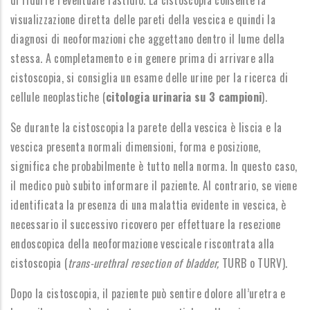
di ridurre l’eventuale fastidio.
La cistoscopia consente la
visualizzazione diretta delle pareti della vescica e quindi la
diagnosi di neoformazioni che aggettano dentro il lume della
stessa. A completamento e in genere prima di arrivare alla
cistoscopia, si consiglia un esame delle urine per la ricerca di
cellule neoplastiche (
citologia urinaria su 3 campioni
).
Se durante la cistoscopia la parete della vescica è liscia e la
vescica presenta normali dimensioni, forma e posizione,
significa che probabilmente è tutto nella norma. In questo caso,
il medico può subito informare il paziente. Al contrario, se viene
identificata la presenza di una malattia evidente in vescica, è
necessario il successivo ricovero per effettuare la resezione
endoscopica della neoformazione vescicale riscontrata alla
cistoscopia (
trans-urethral resection of bladder,
TURB o TURV).
Dopo la cistoscopia, il paziente può sentire dolore all’uretra e