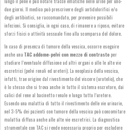
lungo il pene e può notare tracce ematiche nelle urine per uno-
due giorni. Il medico può prescrivere degli antidolorifici e/o
degli antibiotici, se raccomandato, per prevenire possibili
infezioni. Si consiglia, in ogni caso, di rimanere a riposo, evitare
sforzi fisici o attività sessuale fino alla scomparsa del dolore.
In caso di presenza di tumore della vescica, occorre eseguire
anche una
TAC addome-pelvi con mezzo di contrasto
per
studiare l’eventuale diffusione ad altri organi o alle le alte vie
escretrici (pelvi renali ed ureteri). La neoplasia della vescica,
infatti, trae origine dal rivestimento del viscere (urotelio), che
è lo stesso che si trova anche in tutto il sistema escretore, dai
calici del rene al bacinetto renale e lungo tutto l’uretere.
Essendo una malattia di tutto il rivestimento delle vie urinarie,
nel 3-5% dei pazienti con tumore della vescica può concomitare
malattia diffusa anche alle alte vie escretrici. La diagnostica
strumentale con TAC si rende necessaria proprio per escludere