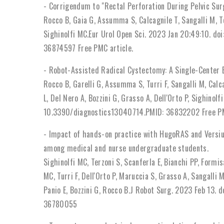
- Corrigendum to "Rectal Perforation During Pelvic Sur
Rocco B, Gaia G, Assumma S, Calcagnile T, Sangalli M, Ter
Sighinolfi MC.Eur Urol Open Sci. 2023 Jan 20;49:10. do
36874597 Free PMC article.
- Robot-Assisted Radical Cystectomy: A Single-Center E
Rocco B, Garelli G, Assumma S, Turri F, Sangalli M, Calca
L, Del Nero A, Bozzini G, Grasso A, Dell'Orto P, Sighinol
10.3390/diagnostics13040714.PMID: 36832202 Free PM
- Impact of hands-on practice with HugoRAS and Versiu
among medical and nurse undergraduate students.
Sighinolfi MC, Terzoni S, Scanferla E, Bianchi PP, Form
MC, Turri F, Dell'Orto P, Maruccia S, Grasso A, Sangalli
Panio E, Bozzini G, Rocco B.J Robot Surg. 2023 Feb 13.
36780055