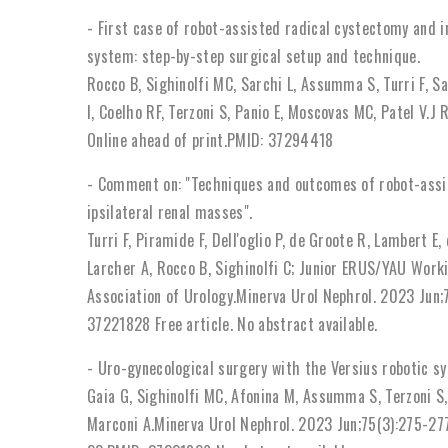
- First case of robot-assisted radical cystectomy and 
system: step-by-step surgical setup and technique.
Rocco B, Sighinolfi MC, Sarchi L, Assumma S, Turri F, San
I, Coelho RF, Terzoni S, Panio E, Moscovas MC, Patel V.
Online ahead of print.PMID: 37294418
- Comment on: "Techniques and outcomes of robot-assis
ipsilateral renal masses".
Turri F, Piramide F, Dell'oglio P, de Groote R, Lambert E
Larcher A, Rocco B, Sighinolfi C; Junior ERUS/YAU Work
Association of Urology.Minerva Urol Nephrol. 2023 Ju
37221828 Free article. No abstract available.
- Uro-gynecological surgery with the Versius robotic sys
Gaia G, Sighinolfi MC, Afonina M, Assumma S, Terzoni S, 
Marconi A.Minerva Urol Nephrol. 2023 Jun;75(3):275-2