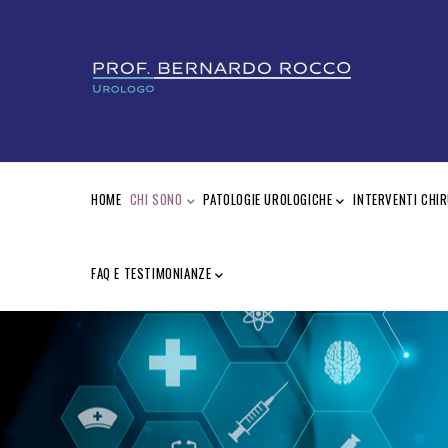
Salta
al
contenuto
principale
MAIN
NAVIGATION
HOME
CHI SONO
PATOLOGIE UROLOGICHE
INTERVENTI CHIR
FAQ E TESTIMONIANZE