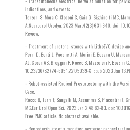
- Transcutaneous electrical nerve stimulation for pelvic
indications, and caveats.
Terzoni S, Mora C, Cloconi C, Gaia G, Sighinolfi MC, Mar
A.Neurourol Urodyn. 2023 Mar;42(3):631-640. doi: 10.1
Review.
- Treatment of ureteral stones with LithoEVO device and
Perri D, Berti L, Pacchetti A, Morini E, Besana U, Marca
AL, Gözen AS, Broggini P, Rocco B, Mazzoleni F, Bozzini 
10.23736/S2724-6051.22.05039-X. Epub 2023 Jan 13.PMI
- Robot-assisted Radical Prostatectomy with the Versiu
Case.
Rocco B, Turri F, Sangalli M, Assumma S, Piacentini I, Gra
MC.Eur Urol Open Sci. 2023 Jan 2;48:82-83. doi: 10.10
Free PMC article. No abstract available.
- Reproducibility of a modified posterior reconstructio