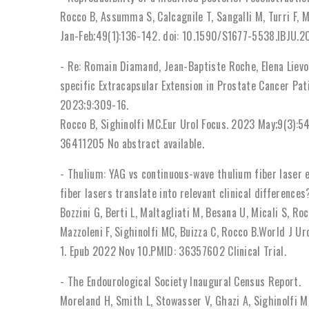
Rocco B, Assumma S, Calcagnile T, Sangalli M, Turri F, Mi
Jan-Feb;49(1):136-142. doi: 10.1590/S1677-5538.IBJU.2
- Re: Romain Diamand, Jean-Baptiste Roche, Elena Lievore
specific Extracapsular Extension in Prostate Cancer Pa
2023;9:309-16.
Rocco B, Sighinolfi MC.Eur Urol Focus. 2023 May;9(3):54
36411205 No abstract available.
- Thulium: YAG vs continuous-wave thulium fiber laser 
fiber lasers translate into relevant clinical differences
Bozzini G, Berti L, Maltagliati M, Besana U, Micali S, Ro
Mazzoleni F, Sighinolfi MC, Buizza C, Rocco B.World J 
1. Epub 2022 Nov 10.PMID: 36357602 Clinical Trial.
- The Endourological Society Inaugural Census Report.
Moreland H, Smith L, Stowasser V, Ghazi A, Sighinolfi 