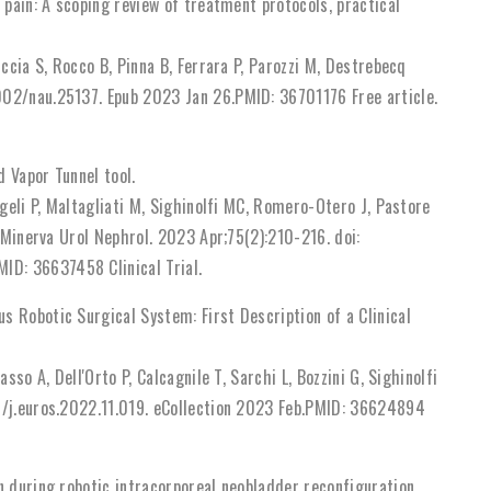
 pain: A scoping review of treatment protocols, practical
uccia S, Rocco B, Pinna B, Ferrara P, Parozzi M, Destrebecq
002/nau.25137. Epub 2023 Jan 26.PMID: 36701176 Free article.
 Vapor Tunnel tool.
ngeli P, Maltagliati M, Sighinolfi MC, Romero-Otero J, Pastore
G.Minerva Urol Nephrol. 2023 Apr;75(2):210-216. doi:
D: 36637458 Clinical Trial.
s Robotic Surgical System: First Description of a Clinical
sso A, Dell'Orto P, Calcagnile T, Sarchi L, Bozzini G, Sighinolfi
16/j.euros.2022.11.019. eCollection 2023 Feb.PMID: 36624894
n during robotic intracorporeal neobladder reconfiguration.