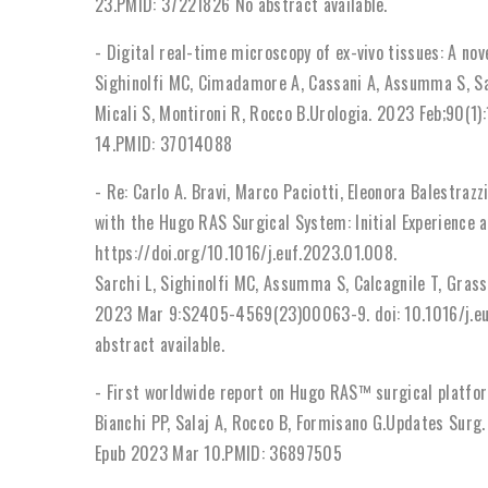
23.PMID: 37221826 No abstract available.
- Digital real-time microscopy of ex-vivo tissues: A nov
Sighinolfi MC, Cimadamore A, Cassani A, Assumma S, Sarch
Micali S, Montironi R, Rocco B.Urologia. 2023 Feb;90(
14.PMID: 37014088
- Re: Carlo A. Bravi, Marco Paciotti, Eleonora Balestra
with the Hugo RAS Surgical System: Initial Experience a
https://doi.org/10.1016/j.euf.2023.01.008.
Sarchi L, Sighinolfi MC, Assumma S, Calcagnile T, Grasso 
2023 Mar 9:S2405-4569(23)00063-9. doi: 10.1016/j.eu
abstract available.
- First worldwide report on Hugo RAS™ surgical platfor
Bianchi PP, Salaj A, Rocco B, Formisano G.Updates Sur
Epub 2023 Mar 10.PMID: 36897505