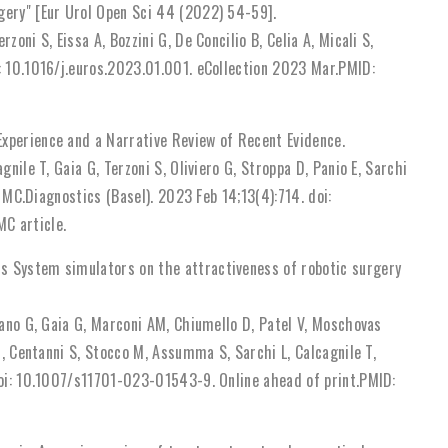
gery" [Eur Urol Open Sci 44 (2022) 54-59].
zoni S, Eissa A, Bozzini G, De Concilio B, Celia A, Micali S,
i: 10.1016/j.euros.2023.01.001. eCollection 2023 Mar.PMID:
xperience and a Narrative Review of Recent Evidence.
gnile T, Gaia G, Terzoni S, Oliviero G, Stroppa D, Panio E, Sarchi
fi MC.Diagnostics (Basel). 2023 Feb 14;13(4):714. doi:
C article.
s System simulators on the attractiveness of robotic surgery
isano G, Gaia G, Marconi AM, Chiumello D, Patel V, Moschovas
 M, Centanni S, Stocco M, Assumma S, Sarchi L, Calcagnile T,
 doi: 10.1007/s11701-023-01543-9. Online ahead of print.PMID: