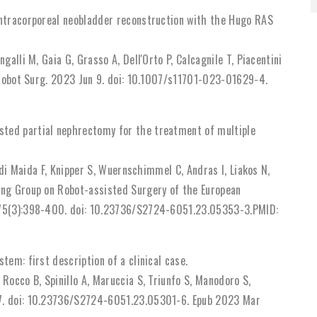
intracorporeal neobladder reconstruction with the Hugo RAS
galli M, Gaia G, Grasso A, Dell'Orto P, Calcagnile T, Piacentini
J Robot Surg. 2023 Jun 9. doi: 10.1007/s11701-023-01629-4.
ted partial nephrectomy for the treatment of multiple
, di Maida F, Knipper S, Wuernschimmel C, Andras I, Liakos N,
ing Group on Robot-assisted Surgery of the European
n;75(3):398-400. doi: 10.23736/S2724-6051.23.05353-3.PMID:
tem: first description of a clinical case.
Rocco B, Spinillo A, Maruccia S, Triunfo S, Manodoro S,
77. doi: 10.23736/S2724-6051.23.05301-6. Epub 2023 Mar