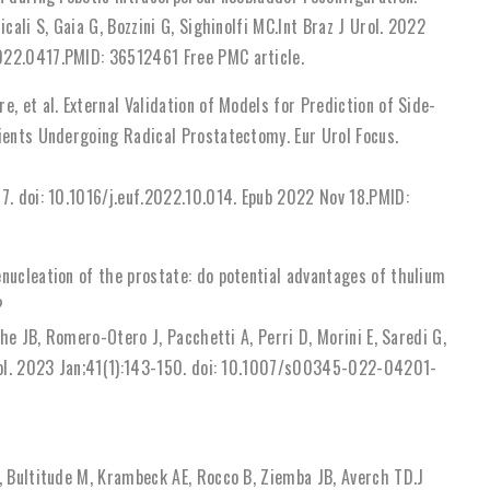
cali S, Gaia G, Bozzini G, Sighinolfi MC.Int Braz J Urol. 2022
022.0417.PMID: 36512461 Free PMC article.
, et al. External Validation of Models for Prediction of Side-
tients Undergoing Radical Prostatectomy. Eur Urol Focus.
7. doi: 10.1016/j.euf.2022.10.014. Epub 2022 Nov 18.PMID:
enucleation of the prostate: do potential advantages of thulium
?
che JB, Romero-Otero J, Pacchetti A, Perri D, Morini E, Saredi G,
Urol. 2023 Jan;41(1):143-150. doi: 10.1007/s00345-022-04201-
M, Bultitude M, Krambeck AE, Rocco B, Ziemba JB, Averch TD.J