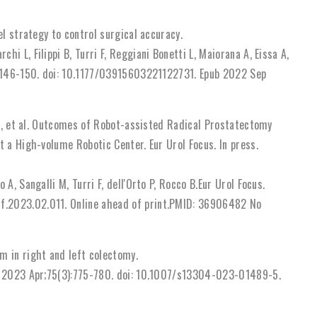
el strategy to control surgical accuracy.
i L, Filippi B, Turri F, Reggiani Bonetti L, Maiorana A, Eissa A,
1):146-150. doi: 10.1177/03915603221122731. Epub 2022 Sep
zzi, et al. Outcomes of Robot-assisted Radical Prostatectomy
t a High-volume Robotic Center. Eur Urol Focus. In press.
A, Sangalli M, Turri F, dell'Orto P, Rocco B.Eur Urol Focus.
f.2023.02.011. Online ahead of print.PMID: 36906482 No
m in right and left colectomy.
g. 2023 Apr;75(3):775-780. doi: 10.1007/s13304-023-01489-5.