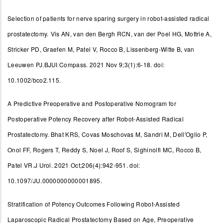
Selection of patients for nerve sparing surgery in robot-assisted radical
prostatectomy.
Vis AN, van den Bergh RCN, van der Poel HG, Mottrie A,
Stricker PD, Graefen M, Patel V, Rocco B, Lissenberg-Witte B, van
Leeuwen PJ.BJUI Compass. 2021 Nov 9;3(1):6-18. doi:
10.1002/bco2.115.
A Predictive Preoperative and Postoperative Nomogram for
Postoperative Potency Recovery after Robot-Assisted Radical
Prostatectomy.
Bhat KRS, Covas Moschovas M, Sandri M, Dell'Oglio P,
Onol FF, Rogers T, Reddy S, Noel J, Roof S, Sighinolfi MC, Rocco B,
Patel VR.J Urol. 2021 Oct;206(4):942-951. doi:
10.1097/JU.0000000000001895.
Stratification of Potency Outcomes Following Robot-Assisted
Laparoscopic Radical Prostatectomy Based on Age, Preoperative