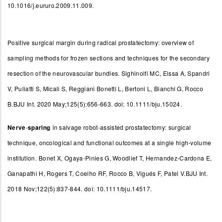
10.1016/j.eururo.2009.11.009.
Positive surgical margin during radical prostatectomy: overview of
sampling methods for frozen sections and techniques for the secondary
resection of the neurovascular bundles.
Sighinolfi MC, Eissa A, Spandri
V, Puliatti S, Micali S, Reggiani Bonetti L, Bertoni L, Bianchi G, Rocco
B.BJU Int. 2020 May;125(5):656-663. doi: 10.1111/bju.15024.
Nerve
-
sparing
in salvage robot-assisted prostatectomy: surgical
technique, oncological and functional outcomes at a single high-volume
institution.
Bonet X, Ogaya-Pinies G, Woodlief T, Hernandez-Cardona E,
Ganapathi H, Rogers T, Coelho RF, Rocco B, Vigués F, Patel V.BJU Int.
2018 Nov;122(5):837-844. doi: 10.1111/bju.14517.