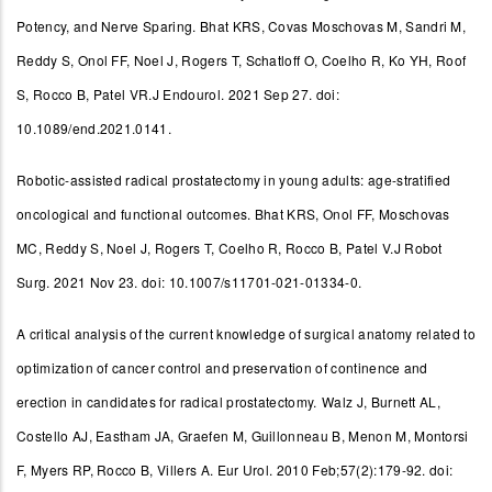
Potency, and Nerve Sparing.
Bhat KRS, Covas Moschovas M, Sandri M,
Reddy S, Onol FF, Noel J, Rogers T, Schatloff O, Coelho R, Ko YH, Roof
S, Rocco B, Patel VR.J Endourol. 2021 Sep 27. doi:
10.1089/end.2021.0141.
Robotic-assisted radical prostatectomy in young adults: age-stratified
oncological and functional outcomes.
Bhat KRS, Onol FF, Moschovas
MC, Reddy S, Noel J, Rogers T, Coelho R, Rocco B, Patel V.J Robot
Surg. 2021 Nov 23. doi: 10.1007/s11701-021-01334-0.
A critical analysis of the current knowledge of surgical anatomy related to
optimization of cancer control and preservation of continence and
erection in candidates for radical prostatectomy.
Walz J, Burnett AL,
Costello AJ, Eastham JA, Graefen M, Guillonneau B, Menon M, Montorsi
F, Myers RP, Rocco B, Villers A.
Eur Urol. 2010 Feb;57(2):179-92. doi: