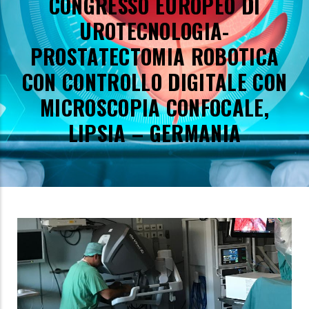
CONGRESSO EUROPEO DI
UROTECNOLOGIA-
PROSTATECTOMIA ROBOTICA
CON CONTROLLO DIGITALE CON
MICROSCOPIA CONFOCALE,
LIPSIA – GERMANIA