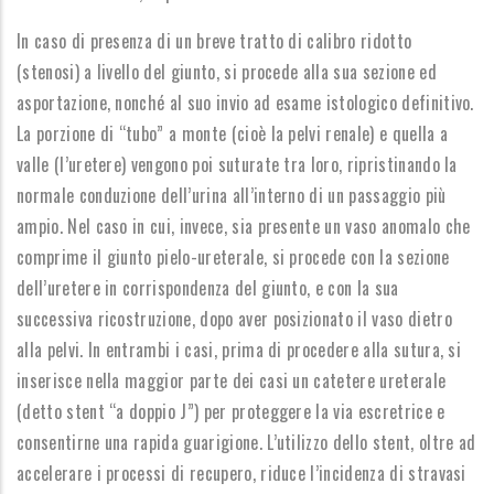
In caso di presenza di un breve tratto di calibro ridotto
(stenosi) a livello del giunto, si procede alla sua sezione ed
asportazione, nonché al suo invio ad esame istologico definitivo.
La porzione di “tubo” a monte (cioè la pelvi renale) e quella a
valle (l’uretere) vengono poi suturate tra loro, ripristinando la
normale conduzione dell’urina all’interno di un passaggio più
ampio. Nel caso in cui, invece, sia presente un vaso anomalo che
comprime il giunto pielo-ureterale, si procede con la sezione
dell’uretere in corrispondenza del giunto, e con la sua
successiva ricostruzione, dopo aver posizionato il vaso dietro
alla pelvi. In entrambi i casi, prima di procedere alla sutura, si
inserisce nella maggior parte dei casi un catetere ureterale
(detto stent “a doppio J”) per proteggere la via escretrice e
consentirne una rapida guarigione. L’utilizzo dello stent, oltre ad
accelerare i processi di recupero, riduce l’incidenza di stravasi