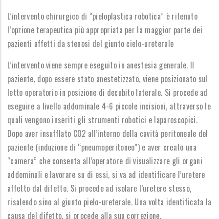
L’intervento chirurgico di “pieloplastica robotica” è ritenuto
l’opzione terapeutica più appropriata per la maggior parte dei
pazienti affetti da stenosi del giunto cielo-ureterale
L’intervento viene sempre eseguito in anestesia generale. Il
paziente, dopo essere stato anestetizzato, viene posizionato sul
letto operatorio in posizione di decubito laterale. Si procede ad
eseguire a livello addominale 4-6 piccole incisioni, attraverso le
quali vengono inseriti gli strumenti robotici e laparoscopici.
Dopo aver insufflato CO2 all’interno della cavità peritoneale del
paziente (induzione di “pneumoperitoneo”) e aver creato una
“camera” che consenta all’operatore di visualizzare gli organi
addominali e lavorare su di essi, si va ad identificare l’uretere
affetto dal difetto. Si procede ad isolare l’uretere stesso,
risalendo sino al giunto pielo-ureterale. Una volta identificata la
causa del difetto, si procede alla sua correzione.