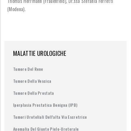
Thomas Herrmann (Frauenfeld), Dr.ssa Stefania Ferretti
(Modena).
MALATTIE UROLOGICHE
Tumore Del Rene
Tumore Della Vescica
Tumore Della Prostata
Iperplasia Prostatica Benigna (IPB)
Tumori Uroteliali Dell'alta Via Escretrice
Anomalia Del Giunto Pielo-Ureterale