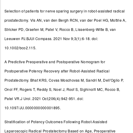
Selection of patients for nerve sparing surgery in robot-assisted radical
prostatectomy.
Vis AN, van den Bergh RCN, van der Poel HG, Mottrie A,
Stricker PD, Graefen M, Patel V, Rocco B, Lissenberg-Witte B, van
Leeuwen PJ.BJUI Compass. 2021 Nov 9;3(1):6-18. doi:
10.1002/bco2.115.
A Predictive Preoperative and Postoperative Nomogram for
Postoperative Potency Recovery after Robot-Assisted Radical
Prostatectomy.
Bhat KRS, Covas Moschovas M, Sandri M, Dell'Oglio P,
Onol FF, Rogers T, Reddy S, Noel J, Roof S, Sighinolfi MC, Rocco B,
Patel VR.J Urol. 2021 Oct;206(4):942-951. doi:
10.1097/JU.0000000000001895.
Stratification of Potency Outcomes Following Robot-Assisted
Laparoscopic Radical Prostatectomy Based on Age, Preoperative