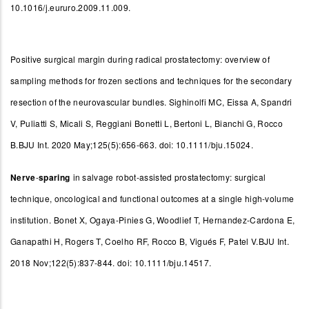
10.1016/j.eururo.2009.11.009.
Positive surgical margin during radical prostatectomy: overview of
sampling methods for frozen sections and techniques for the secondary
resection of the neurovascular bundles.
Sighinolfi MC, Eissa A, Spandri
V, Puliatti S, Micali S, Reggiani Bonetti L, Bertoni L, Bianchi G, Rocco
B.BJU Int. 2020 May;125(5):656-663. doi: 10.1111/bju.15024.
Nerve
-
sparing
in salvage robot-assisted prostatectomy: surgical
technique, oncological and functional outcomes at a single high-volume
institution.
Bonet X, Ogaya-Pinies G, Woodlief T, Hernandez-Cardona E,
Ganapathi H, Rogers T, Coelho RF, Rocco B, Vigués F, Patel V.BJU Int.
2018 Nov;122(5):837-844. doi: 10.1111/bju.14517.