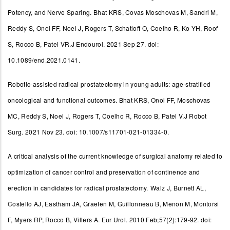
Potency, and Nerve Sparing.
Bhat KRS, Covas Moschovas M, Sandri M,
Reddy S, Onol FF, Noel J, Rogers T, Schatloff O, Coelho R, Ko YH, Roof
S, Rocco B, Patel VR.J Endourol. 2021 Sep 27. doi:
10.1089/end.2021.0141.
Robotic-assisted radical prostatectomy in young adults: age-stratified
oncological and functional outcomes.
Bhat KRS, Onol FF, Moschovas
MC, Reddy S, Noel J, Rogers T, Coelho R, Rocco B, Patel V.J Robot
Surg. 2021 Nov 23. doi: 10.1007/s11701-021-01334-0.
A critical analysis of the current knowledge of surgical anatomy related to
optimization of cancer control and preservation of continence and
erection in candidates for radical prostatectomy.
Walz J, Burnett AL,
Costello AJ, Eastham JA, Graefen M, Guillonneau B, Menon M, Montorsi
F, Myers RP, Rocco B, Villers A.
Eur Urol. 2010 Feb;57(2):179-92. doi: